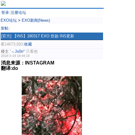
登录
注册论坛
|
EXO论坛
>
EXO新闻(News)
发帖
|
[官方]
【INS】180317 EXO 世勋 INS更新
看14673
回0
收藏
|
|
楼主
‘﹃Js0n°
只看他
2018-3-19 18:44:19
消息来源：INSTAGRAM
翻译:do