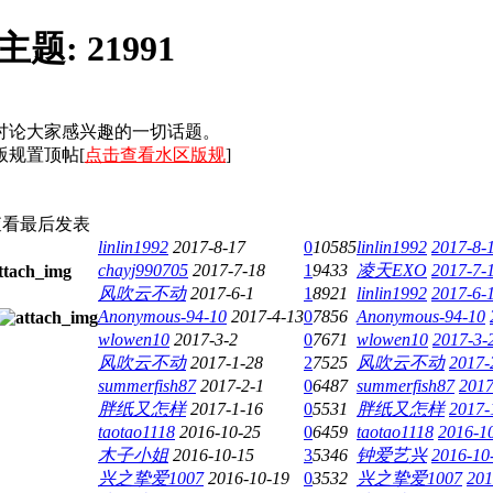
主题:
21991
讨论大家感兴趣的一切话题。
规置顶帖[
点击查看水区版规
]
查看
最后发表
linlin1992
2017-8-17
0
10585
linlin1992
2017-8-
chayj990705
2017-7-18
1
9433
凌天EXO
2017-7-
风吹云不动
2017-6-1
1
8921
linlin1992
2017-6-
Anonymous-94-10
2017-4-13
0
7856
Anonymous-94-10
wlowen10
2017-3-2
0
7671
wlowen10
2017-3-
风吹云不动
2017-1-28
2
7525
风吹云不动
2017-
summerfish87
2017-2-1
0
6487
summerfish87
2017
胖纸又怎样
2017-1-16
0
5531
胖纸又怎样
2017-
taotao1118
2016-10-25
0
6459
taotao1118
2016-1
木子小姐
2016-10-15
3
5346
钟爱艺兴
2016-10
兴之挚爱1007
2016-10-19
0
3532
兴之挚爱1007
201