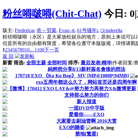
粉丝嘚啵嘚(Chit-Chat)
今日:
0
|
版主:
Fredericar
,
依～羽翼
,
Evan--tt
,
61号骚年i
,
□cinderella
粉丝嘚啵嘚（水区）是大家放松娱乐的地方，原则上来说可以
但是所有的自由都有限度，希望各位遵守本版版规，详情请戳版
1
2
3
4
5
6
7
8
9
10
... 1100
下一页
返 回
新窗
筛选:
全部主题
全部时间
排序:
最后发表
|
精华
|
作者
回复/
純粹想分享8/13新村簽名會後的想法
170718 EXO 《Ko Ko Bop》 MV [MP4|1080P|94MB]
exo五周年都这么久了，网站首页还是四周年啊
【微博】170412 EXO LAY&@努力努力再努力X&微博更新
支持那么努力的你们
新人报道
一巡DVD中字版
爱着你——EXO
大家要去刷油管啊 2016大赏
EXO的睡姿
禁地[繁星]