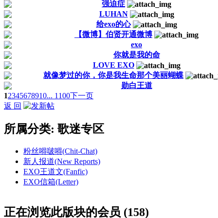
强迫症
LUHAN
给exo的心
【微博】伯贤开通微博
exo
你就是我的命
LOVE EXO
就像梦过的你，你是我生命那个美丽蝴蝶
勋白王道
1
2
3
4
5
6
7
8
9
10
... 1100
下一页
返 回
所属分类: 歌迷专区
粉丝嘚啵嘚(Chit-Chat)
新人报道(New Reports)
EXO王道文(Fanfic)
EXO信箱(Letter)
正在浏览此版块的会员 (158)