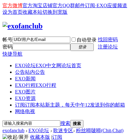
官方微博
官方淘宝店铺
官方QQ群
邮件订阅·EXO应援频道
设为首页
收藏本站
切换到宽版
帐号
找回密码
自动登录
密码
注册论坛
登录
快捷导航
EXO论坛
EXO中文网论坛首页
公告
站内公告
EXO新闻
EXO行程
EXO行程
EXO图片
EXO资源
订阅
订阅本站新主题，每天中午12发送到你的邮箱
网络电视
搜索
搜索
exofanclub
›
EXO论坛
›
歌迷专区
›
粉丝嘚啵嘚(Chit-Chat)
收藏本版
|
订阅