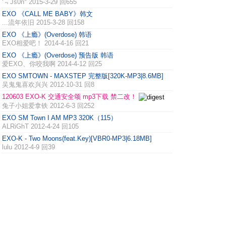
‘﹃Js0n°
2015-3-29 回655
EXO 《CALL ME BABY》韩文
...流年依旧
2015-3-28 回158
EXO 《上瘾》(Overdose) 韩语
EXO相爱吧！
2014-4-16 回21
EXO 《上瘾》(Overdose) 预告版 韩语
爱EXO、你咬我啊
2014-4-12 回25
EXO SMTOWN - MAXSTEP 完整版[320K-MP3|8.6MB]
吴鬼鬼喜欢兴兴
2012-10-31 回8
120603 EXO-K 交通安全颂 mp3下载 禁二改！
兔子小姐爱拿铁
2012-6-3 回252
EXO SM Town I AM MP3 320K（115）
ALRiGhT
2012-4-24 回105
EXO-K - Two Moons(feat.Key)[VBR0-MP3|6.18MB]
lulu
2012-4-9 回39
EXO-K - MAMA(Korean ver)[320K-MP3|10.5MB]
lulu
2012-4-8 回127
EXO-K - HISTORY(Korean ver)[320K-MP3]
clubadmin
2012-3-9
EXO-K - What is Love[320K-MP3|256K-AAC]
clubadmin
2012-3-4
主题分类
全部
韩文专辑
韩文单曲
中文专辑
中文单曲