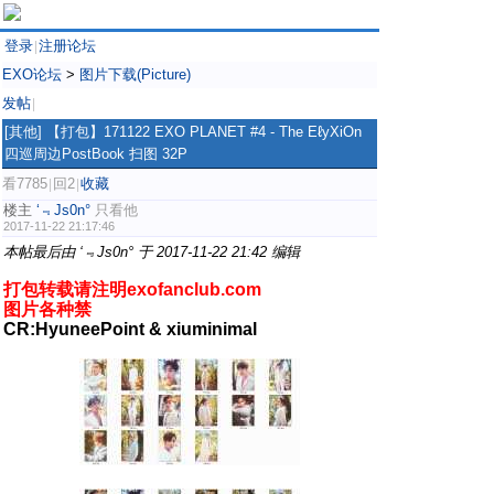
登录
注册论坛
|
EXO论坛
>
图片下载(Picture)
发帖
|
[其他]
【打包】171122 EXO PLANET #4 - The EℓyXiOn
四巡周边PostBook 扫图 32P
看7785
回2
收藏
|
|
楼主
‘﹃Js0n°
只看他
2017-11-22 21:17:46
本帖最后由 ‘﹃Js0n° 于 2017-11-22 21:42 编辑
打包转载请注明exofanclub.com
图片各种禁
CR:HyuneePoint &
xiuminimal