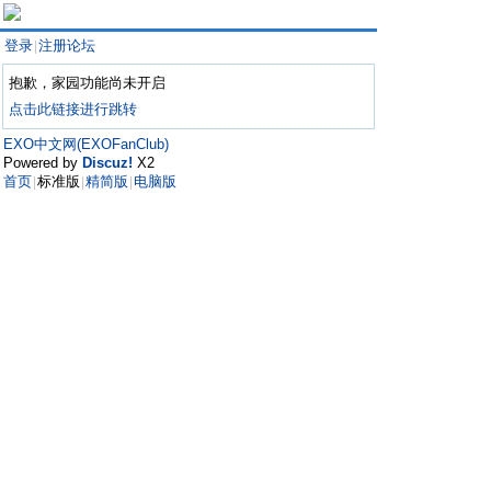
登录
注册论坛
|
抱歉，家园功能尚未开启
点击此链接进行跳转
EXO中文网(EXOFanClub)
Powered by
Discuz!
X2
首页
标准版
精简版
电脑版
|
|
|