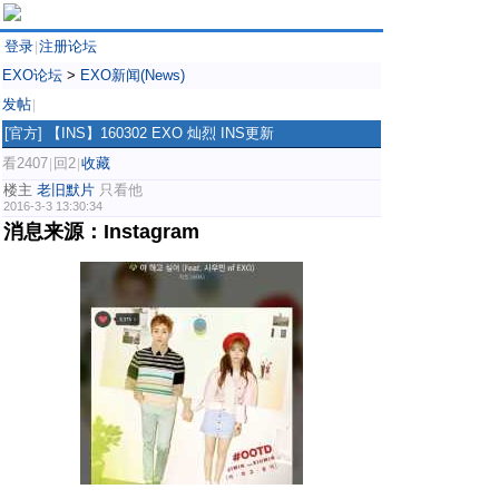
登录
注册论坛
|
EXO论坛
>
EXO新闻(News)
发帖
|
[官方]
【INS】160302 EXO 灿烈 INS更新
看2407
回2
收藏
|
|
楼主
老旧默片
只看他
2016-3-3 13:30:34
消息来源：Instagram