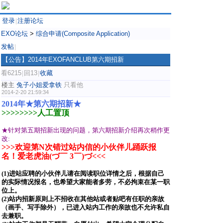
登录
注册论坛
|
EXO论坛
>
综合申请(Composite Application)
发帖
|
【公告】2014年EXOFANCLUB第六期招新
看6215
回13
收藏
|
|
楼主
兔子小姐爱拿铁
只看他
2014-2-20 21:59:34
2014年★第六期招新★
>>>>>>>>人工置顶
★针对第五期招新出现的问题，第六期招新介绍再次稍作更
改:
>>>欢迎第N次错过站内信的小伙伴儿踊跃报
名！爱老虎油(づ￣ 3￣)づ<<<
(
1
)
进站应聘的小伙伴儿请在阅读职位详情之后，根据自己
的实际情况报名，也希望大家能者多劳，不必拘束在某一职
位上。
(2)站内招新原则上不招收在其他站或者贴吧有任职的亲故
（画手、写手除外），已进入站内工作的亲故也不允许私自
去兼职。