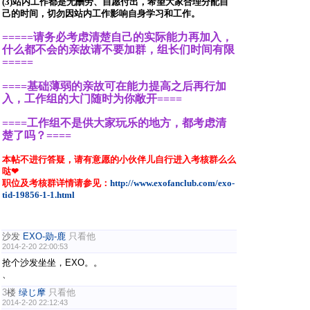
(3)站内工作都是无酬劳、自愿付出，希望大家合理分配自
己的时间，切勿因站内工作影响自身学习和工作。
=====请务必考虑清楚自己的实际能力再加入，
什么都不会的亲故请不要加群，组长们时间有限
=====
====基础薄弱的亲故可在能力提高之后再行加
入，工作组的大门随时为你敞开====
====工作组不是供大家玩乐的地方，都考虑清
楚了吗？====
本帖不进行答疑，请有意愿的小伙伴儿自行进入考核群么么
哒❤
职位及考核群详情请参见：
http://www.exofanclub.com/exo-
tid-19856-1-1.html
沙发
EXO-勋-鹿
只看他
2014-2-20 22:00:53
抢个沙发坐坐，EXO。。
、
3
楼
绿じ摩
只看他
2014-2-20 22:12:43