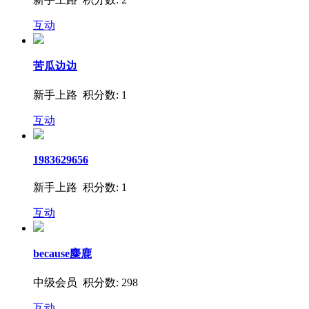
互动
苦瓜边边
新手上路 积分数: 1
互动
1983629656
新手上路 积分数: 1
互动
because麋鹿
中级会员 积分数: 298
互动