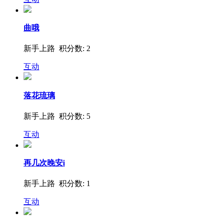
曲哦
新手上路 积分数: 2
互动
落花琉璃
新手上路 积分数: 5
互动
再几次晚安i
新手上路 积分数: 1
互动