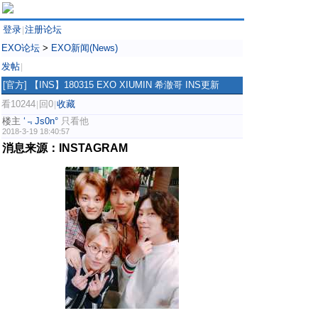
登录
注册论坛
|
EXO论坛
>
EXO新闻(News)
发帖
|
[官方]
【INS】180315 EXO XIUMIN 希澈哥 INS更新
看10244
回0
收藏
|
|
楼主
‘﹃Js0n°
只看他
2018-3-19 18:40:57
消息来源：INSTAGRAM