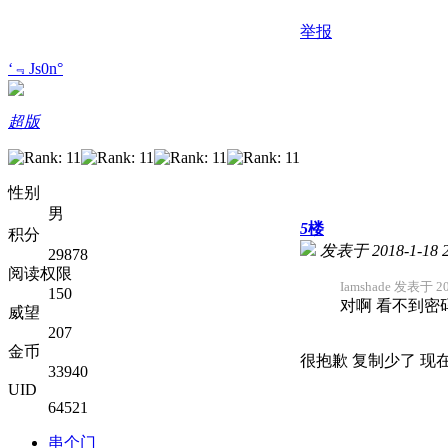
举报
‘﹃Js0n°
超版
性别
男
5
楼
积分
发表于 2018-1-18 2
29878
阅读权限
Iamshade 发表于 201
150
对啊 看不到密
威望
207
金币
很抱歉 复制少了 现
33940
UID
64521
串个门