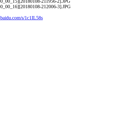
n.baidu.com/s/1c1IL58s