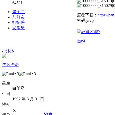
64521
串个门
度盘下载：
https://pa
加好友
密码:yrvp
打招呼
发消息
收藏
0
举报
小沐沐
中级会员
星座
白羊座
生日
1992 年 3 月 31 日
性别
女
沙发