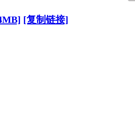
14MB]
[复制链接]