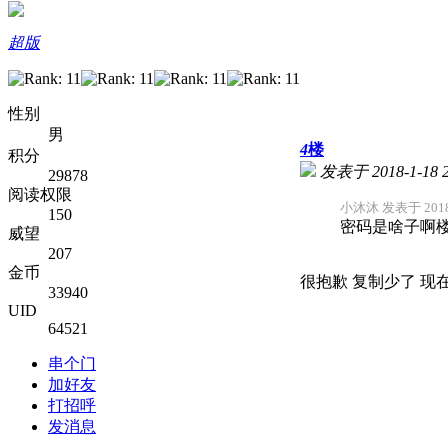
超版
性别
男
4
楼
积分
发表于 2018-1-18 2
29878
阅读权限
小沐沐 发表于 2018-1
150
密码是啥子啊
威望
207
金币
很抱歉 复制少了 现
33940
UID
64521
串个门
加好友
打招呼
发消息