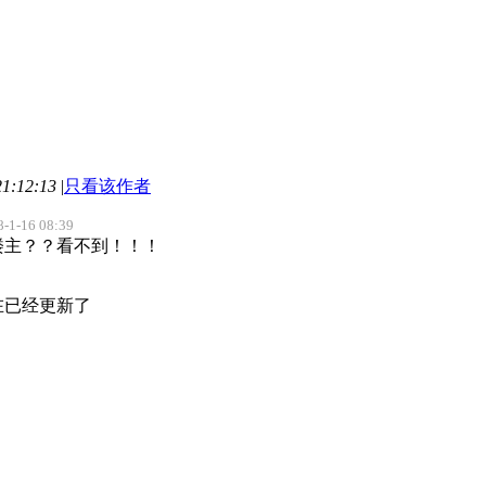
1:12:13
|
只看该作者
-16 08:39
楼主？？看不到！！！
在已经更新了