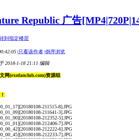
ature Republic 广告[MP4|720P|
0:42:05
|
只看该作者
|
倒序浏览
2018-1-18 21:11 编辑
文网(exofanclub.com)资源组
！！