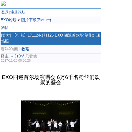
登录
注册论坛
|
EXO论坛
>
图片下载(Picture)
发帖
|
[官方]
【打包】171124-171126 EXO 四巡首尔场演唱会 现
场照
看7490
回1
收藏
|
|
楼主
‘﹃Js0n°
只看他
2017-11-28 00:50:26
EXO四巡首尔场演唱会 6万6千名粉丝们欢
聚的盛会