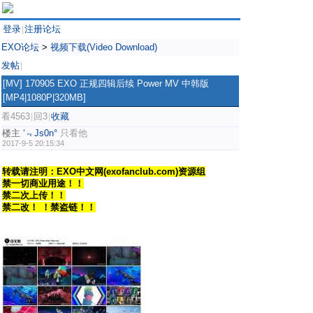
登录
注册论坛
|
EXO论坛
>
视频下载(Video Download)
发帖
|
[MV]
170905 EXO 正规四辑后续 Power MV 中韩版
[MP4|1080P|320MB]
看4563
回3
收藏
|
|
楼主
‘﹃Js0n°
只看他
2017-9-5 20:15:34
转载请注明：EXO中文网(exofanclub.com)资源组
禁一切商业用途！！
禁二次上传！！
禁二改！ ！禁盗链！！