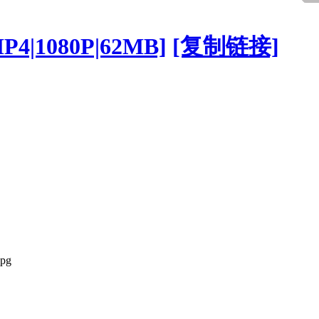
[MP4|1080P|62MB]
[复制链接]