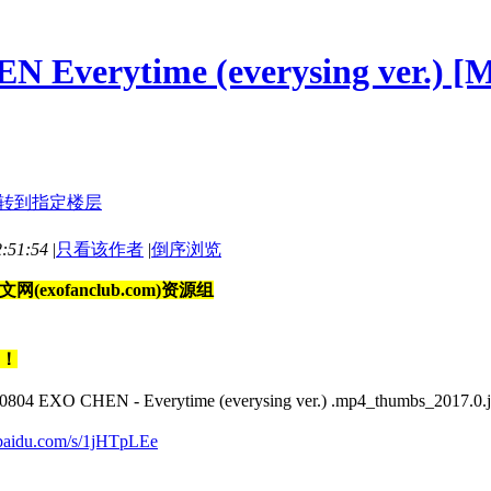
 Everytime (everysing ver.) 
:51:54
|
只看该作者
|
倒序浏览
文网(exofanclub.com)资源组
！！
n.baidu.com/s/1jHTpLEe