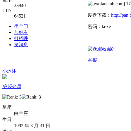
33940
UID
度盘下载：
http://pan
64521
串个门
密码：kdxe
加好友
打招呼
发消息
收藏
0
举报
小沐沐
中级会员
星座
白羊座
生日
1992 年 3 月 31 日