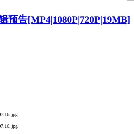
辑预告[MP4|1080P|720P|19MB]