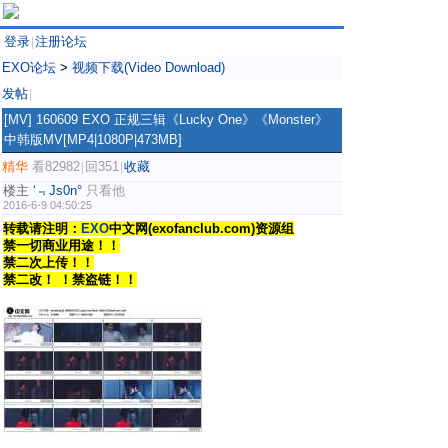
登录
注册论坛
|
EXO论坛
>
视频下载(Video Download)
发帖
|
[MV]
160609 EXO 正规三辑《Lucky One》《Monster》
中韩版MV[MP4|1080P|473MB]
精华
看82982
回351
收藏
|
|
楼主
‘﹃Js0n°
只看他
2016-6-9 04:50:25
转载请注明：
EXO
中文网(exofanclub.com)资源组
禁一切商业用途！！
禁二次上传！！
禁二改！ ！禁盗链！！