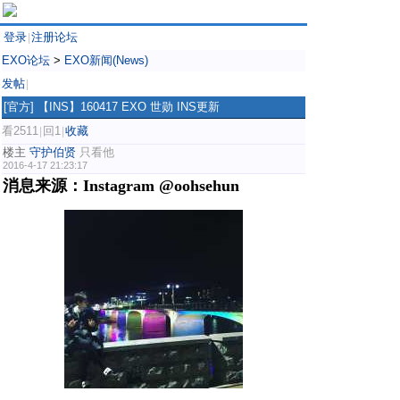
登录
注册论坛
|
EXO论坛
>
EXO新闻(News)
发帖
|
[官方]
【INS】160417 EXO 世勋 INS更新
看2511
回1
收藏
|
|
楼主
守护伯贤
只看他
2016-4-17 21:23:17
消息来源：Instagram @oohsehun