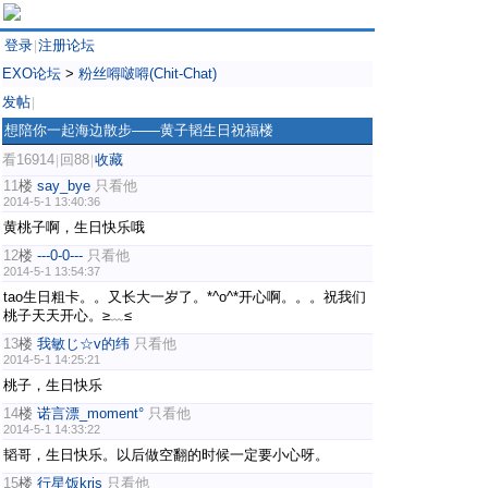
登录
注册论坛
|
EXO论坛
>
粉丝嘚啵嘚(Chit-Chat)
发帖
|
想陪你一起海边散步——黄子韬生日祝福楼
看16914
回88
收藏
|
|
11
楼
say_bye
只看他
2014-5-1 13:40:36
黄桃子啊，生日快乐哦
12
楼
---0-0---
只看他
2014-5-1 13:54:37
tao生日粗卡。。又长大一岁了。*^o^*开心啊。。。祝我们
桃子天天开心。≥﹏≤
13
楼
我敏じ☆v的纬
只看他
2014-5-1 14:25:21
桃子，生日快乐
14
楼
诺言漂_moment°
只看他
2014-5-1 14:33:22
韬哥，生日快乐。以后做空翻的时候一定要小心呀。
15
楼
行星饭kris
只看他