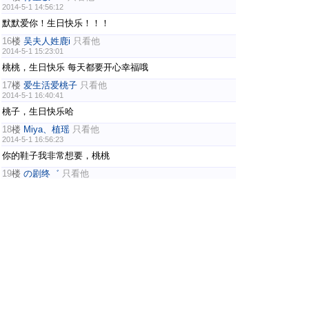
2014-5-1 14:56:12
默默爱你！生日快乐！！！
16
楼
吴夫人姓鹿i
只看他
2014-5-1 15:23:01
桃桃，生日快乐 每天都要开心幸福哦
17
楼
爱生活爱桃子
只看他
2014-5-1 16:40:41
桃子，生日快乐哈
18
楼
Miya、植瑶
只看他
2014-5-1 16:56:23
你的鞋子我非常想要，桃桃
19
楼
の剧终゛
只看他
2014-5-1 17:04:31
韬儿~ 生日粗卡！
20
楼
睡“神”
只看他
2014-5-1 17:09:28
TAO啊!!!! 生日快乐 ！！ 你永远是我们青岛人的骄
傲！！ 怀挺！！！
上一页
1
2
3
4
.. 9
下一页
EXO中文网(EXOFanClub)
Powered by
Discuz!
X2