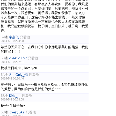
我们的距离越来越远、有那么多人喜欢你，爱着你，我只是
那其中的一个点而已，只要你们要，只要我有，那我可不可
以自私一次，我想要你…黄子韬，我爱你爱惨了，怎么办…
今天是你21岁生日，这朵小海浪不能去前线，不能为你做
应援视频，就连在微博说一声祝福也会因人太多而系统繁
忙，我只能默默的祝福，桃子啊，生日快乐，桃子啊，我爱
你、
62
楼
宇燕飞
只看他
2014-5-2 00:24:28
希望你天天开心，在我们心中你永远是最美好的熊猫，我们
的国宝！！！
63
楼
2644120597
只看他
2014-5-2 00:27:31
桃桃生日粗卡，love you
64
楼
凡，Only_倪
只看他
2014-5-2 00:30:46
黄子韬，生日快乐~~~很喜欢很喜欢你，希望你继续坚持你
的梦想，因为你的梦也是我们的梦想~~~
65
楼
诗心_、
只看他
2014-5-2 00:33:08
桃子~生日快乐~
66
楼
love@LAY
只看他