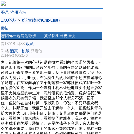
登录
注册论坛
|
EXO论坛
>
粉丝嘚啵嘚(Chit-Chat)
发帖
|
想陪你一起海边散步——黄子韬生日祝福楼
看16918
回88
收藏
|
|
61
楼
洒家、桃纸
只看他
2014-5-2 00:22:46
内，记得第一次的心动还是在快本看到内个羞涩的男孩，不
知是因用着别扭的口音读的那句：我的火热足以融化冰雪、
还是从孔雀变成王者的那一瞬，反正喜欢就是喜欢，没那么
多因为所以，那时候，在我所生活的小城市中还没有遍布你
的足迹，在某家商场的某个角落有一家韩社便成了我唯一对
你的爱的寄托，作为一个没有手机不让碰电脑买不起正版家
里不支持追星的学生党，呢时候真的很难受。说实话我那时
候喜欢的只有黄子韬，我甚至连12个人都分不清，记不
住，但总能在合体时第一眼找到你，你说：不要只喜欢我一
个人。从那开始，我便开始去了解每一个人，把视线从青岛
扩大再扩大…到现在书店，超市，文具店到处都是你们的足
迹，看着你们越来越火，看着桃子的蜕变，我从刚开始的喜
欢变成现在的爱，爱惨了。追星的孩子不容易，旁人想法什
么的都不重要，我们之间的永远不能跨越的距离，那种只能
对着照片思念的感觉才最磨人，你慢慢变得成熟，我却感觉