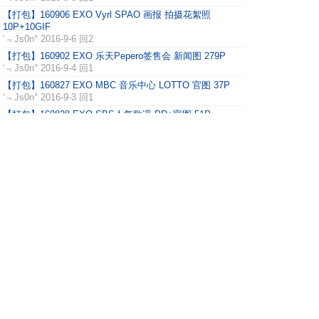
【打包】160906 EXO Vyrl SPAO 画报 拍摄花絮照
10P+10GIF
‘﹃Js0n°
2016-9-6 回2
【打包】160902 EXO 乐天Pepero签售会 新闻图 279P
‘﹃Js0n°
2016-9-4 回1
【打包】160827 EXO MBC 音乐中心 LOTTO 官图 37P
‘﹃Js0n°
2016-9-3 回1
【打包】160828 EXO SBS人气歌谣 PD+官图 51P
‘﹃Js0n°
2016-8-30 回2
【打包】160825 EXO Mnet M!Countdown LOTTO 官图
54P
‘﹃Js0n°
2016-8-30 回1
【打包】160824 EXO 伯贤《步步惊心:丽》发布会 新闻图
+官图
‘﹃Js0n°
2016-8-27 回2
【打包】160826 EXO KBS 音乐银行 上班 新闻图 15P
‘﹃Js0n°
2016-8-27 回2
1 ..
上一页
5
6
7
8
.. 306
下一页
主题分类
全部
官方
现场
壁纸
动图
饭制
饭拍
杂志
其他
EXO中文网(EXOFanClub)
Powered by
Discuz!
X2