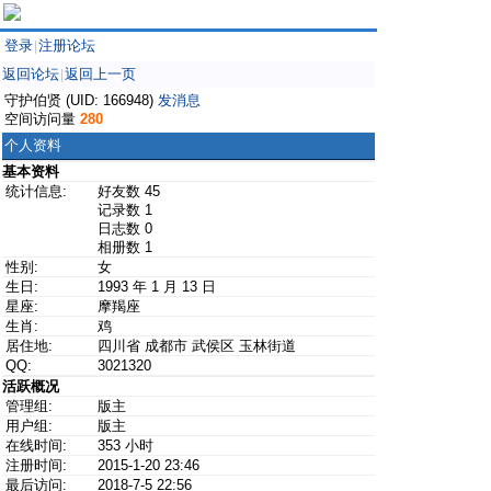
登录
注册论坛
|
返回论坛
返回上一页
|
守护伯贤 (UID: 166948)
发消息
空间访问量
280
个人资料
基本资料
统计信息:
好友数 45
记录数 1
日志数 0
相册数 1
性别:
女
生日:
1993 年 1 月 13 日
星座:
摩羯座
生肖:
鸡
居住地:
四川省 成都市 武侯区 玉林街道
QQ:
3021320
活跃概况
管理组:
版主
用户组:
版主
在线时间:
353 小时
注册时间:
2015-1-20 23:46
最后访问:
2018-7-5 22:56