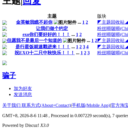
主题
|
回复
主题
版块
金英敏我瞧不起你
...
1
2
◤主题回收站
让我们做个约定
粉丝嘚啵嘚(Chit-
exo你们要好好的！！！
...
1
2
粉丝嘚啵嘚(Chit-
但愿我不是最后一个知道的
...
1
2
◤主题回收站
是行星饭就速戳进来！！！
...
1
2
3
4
◤主题回收站
祝EXO十二只中秋快乐！！！
...
1
2
3
粉丝嘚啵嘚(Chit-
骗子
加为好友
发送消息
关于我们 联系方式(About+Contact)
|
手机版(Mobile App)
|
官方淘
GMT+8, 2026-8-6 11:48
, Processed in 0.007229 second(s), 7 querie
Powered by Discuz!
X3.0