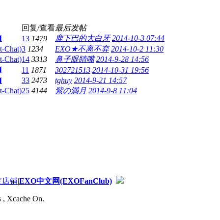
回复/查看
最后发帖
◢
鹿下巴的大白牙
2014-10-3 07:44
13
1479
Chat)
3
1234
EXO★不离不弃
2014-10-2 11:30
Chat)
14
3313
鼻子眼睛嘴
2014-9-28 14:56
◢
11
1871
302721513
2014-10-31 19:56
◢
33
2473
tghuy
2014-9-21 14:57
Chat)
25
4144
紫の満月
2014-9-8 11:04
宝店铺
|
EXO中文网(EXOFanClub)
s , Xcache On.