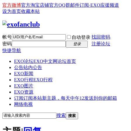
官方微博
官方淘宝店铺
官方QQ群
邮件订阅·EXO应援频道
设为首页
收藏本站
帐号
找回密码
自动登录
密码
注册论坛
登录
快捷导航
EXO论坛
EXO中文网论坛首页
公告
站内公告
EXO新闻
EXO行程
EXO行程
EXO图片
EXO资源
订阅
订阅本站新主题，每天中午12发送到你的邮箱
网络电视
搜索
搜索