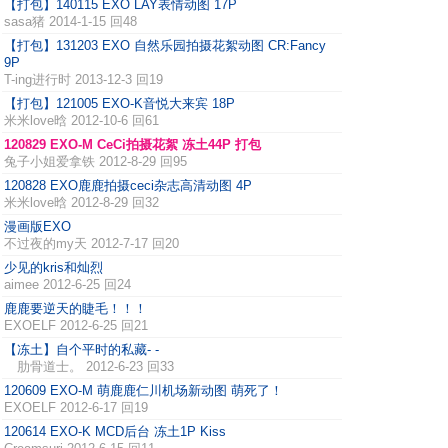
【打包】140115 EXO LAY表情动图 17P
sasa猪
2014-1-15 回48
【打包】131203 EXO 自然乐园拍摄花絮动图 CR:Fancy
9P
T-ing进行时
2013-12-3 回19
【打包】121005 EXO-K音悦大来宾 18P
米米love晗
2012-10-6 回61
120829 EXO-M CeCi拍摄花絮 冻土44P 打包
兔子小姐爱拿铁
2012-8-29 回95
120828 EXO鹿鹿拍摄ceci杂志高清动图 4P
米米love晗
2012-8-29 回32
漫画版EXO
不过夜的my天
2012-7-17 回20
少见的kris和灿烈
aimee
2012-6-25 回24
鹿鹿要逆天的睫毛！！！
EXOELF
2012-6-25 回21
【冻土】自个平时的私藏- -
肋骨道士。
2012-6-23 回33
120609 EXO-M 萌鹿鹿仁川机场新动图 萌死了！
EXOELF
2012-6-17 回19
120614 EXO-K MCD后台 冻土1P Kiss