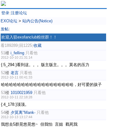
登录
注册论坛
|
EXO论坛
>
站内公告(Notice)
发帖
|
欢迎入驻exofanclub粉丝群！！
看189289
回1225
收藏
|
|
51
楼
i_felling
只看他
2012-10-10 21:31:14
{:5_294:}看到这。。。版主版主。。。莫名的压力
52
楼
老言
只看他
2012-10-11 00:41:33
哈哈哈哈哈哈哈哈哈哈哈哈哈哈哈哈哈哈，好可爱的孩子
53
楼
1010021959
只看他
2012-10-11 22:18:28
{:4_178:}顶顶。
54
楼
夕莫离°Mank-
只看他
2012-10-13 13:17:44
我想去5群晃悠晃悠~ 但我怕 言姐 戳死我