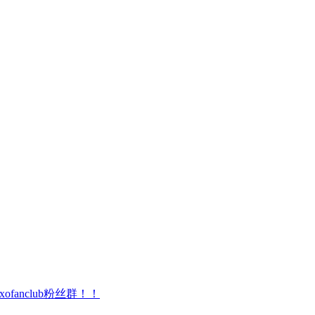
ofanclub粉丝群！！