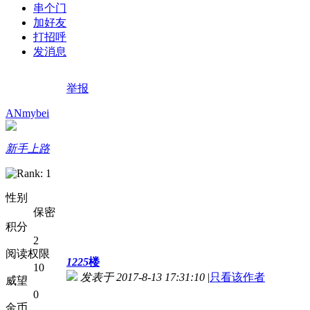
串个门
加好友
打招呼
发消息
举报
ANmybei
新手上路
性别
保密
积分
2
阅读权限
1225
楼
10
发表于 2017-8-13 17:31:10
|
只看该作者
威望
0
金币