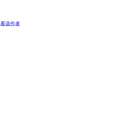
只看该作者