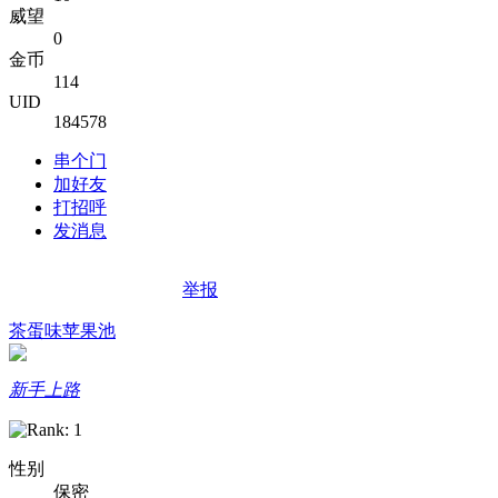
威望
0
金币
114
UID
184578
串个门
加好友
打招呼
发消息
举报
茶蛋味苹果池
新手上路
性别
保密