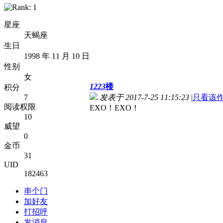
星座
天蝎座
生日
1998 年 11 月 10 日
性别
女
1223
楼
积分
7
发表于 2017-7-25 11:15:23
|
只看该
阅读权限
EXO！EXO！
10
威望
0
金币
31
UID
182463
串个门
加好友
打招呼
发消息