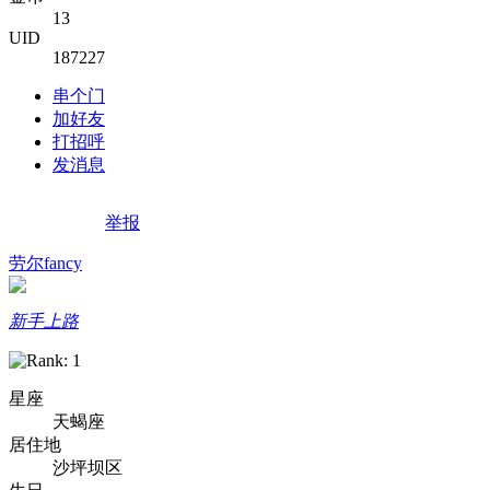
13
UID
187227
串个门
加好友
打招呼
发消息
举报
劳尔fancy
新手上路
星座
天蝎座
居住地
沙坪坝区