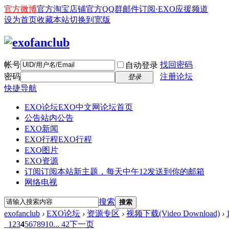
官方微博
官方淘宝店铺
官方QQ群
邮件订阅·EXO应援频道
设为首页
收藏本站
切换到宽版
帐号
找回密码
自动登录
密码
注册论坛
登录
快捷导航
EXO论坛
EXO中文网论坛首页
公告
站内公告
EXO新闻
EXO行程
EXO行程
EXO图片
EXO资源
订阅
订阅本站新主题，每天中午12发送到你的邮箱
网络电视
搜索
搜索
exofanclub
›
EXO论坛
›
资源专区
›
视频下载(Video Download)
›
1
2
3
4
5
6
7
8
9
10
... 42
下一页