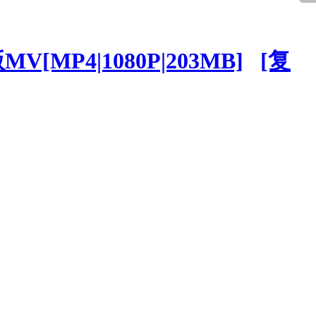
[MP4|1080P|203MB]
[复