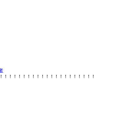
者
！！！！！！！！！！！！！！！！！！！！！