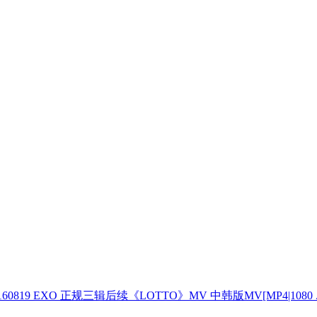
160819 EXO 正规三辑后续《LOTTO》MV 中韩版MV[MP4|1080 ..