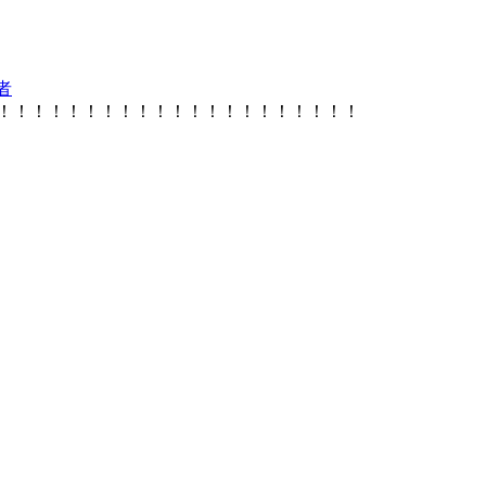
者
！！！！！！！！！！！！！！！！！！！！！