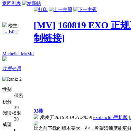
返回列表
[MV]
160819 EXO 
楼主:
‘﹃Js0n°
制链接]
Michelle_MoMo
注册会员
性别
保密
积分
39
31
楼
阅读权限
发表于 2016-8-19 21:38:59
exofanclub手机版
|
20
威望
比之前下载的版本要大一些，希望清晰度能更好！
0