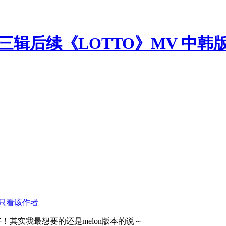
正规三辑后续《LOTTO》MV 中韩版MV
只看该作者
其实我最想要的还是melon版本的说～