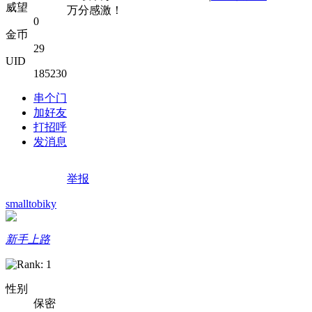
威望
万分感激！
0
金币
29
UID
185230
串个门
加好友
打招呼
发消息
举报
smalltobiky
新手上路
性别
保密