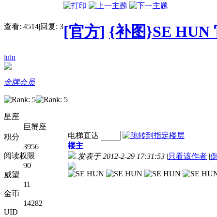
查看:
4514
|
回复:
3
[官方]
{补图}SE HUN
lulu
金牌会员
星座
巨蟹座
电梯直达
积分
楼主
3956
阅读权限
发表于 2012-2-29 17:31:53
|
只看该作者
|
90
威望
11
金币
14282
UID