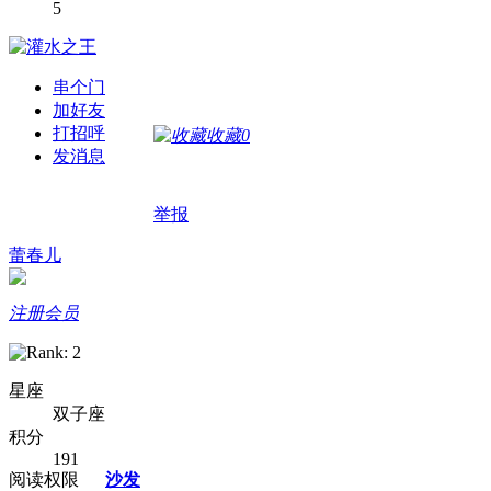
5
串个门
加好友
打招呼
收藏
0
发消息
举报
蕾春儿
注册会员
星座
双子座
积分
191
阅读权限
沙发