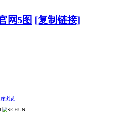
 官网5图
[复制链接]
倒序浏览