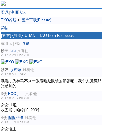
登录
注册论坛
|
EXO论坛
>
图片下载(Picture)
发帖
|
[官方]
{补图}LUHAN、TAO from Facebook
看3167
回3
收藏
|
|
楼主
lulu
只看他
2012-2-29 17:25:00
沙发
妆冭浓
只看他
2012-8-5 13:24:29
嘿嘿，为神马不来一张鹿晗戴眼镜的那张呢，我个人觉得那
张超帅的
3
楼
EXO、、
只看他
2012-8-21 21:03:20
谢谢LL啦
收图啦，哈哈{:5_290:}
4
楼
惺惺相惜
只看他
2013-11-9 16:39:28
谢谢楼主