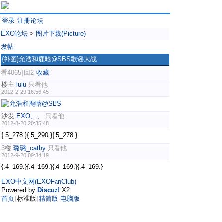
登录
注册论坛
|
EXO论坛
>
图片下载(Picture)
发帖
|
{补图}允浩和鹿晗@SBS歌谣大战
看4065
回2
收藏
|
|
楼主
lulu
只看他
2012-2-29 16:56:45
沙发
EXO、、
只看他
2012-8-20 20:35:48
{:5_278:}{:5_290:}{:5_278:}
3
楼
璐璐_cathy
只看他
2012-9-20 09:34:19
{:4_169:}{:4_169:}{:4_169:}{:4_169:}
EXO中文网(EXOFanClub)
Powered by
Discuz!
X2
首页
标准版
精简版
电脑版
|
|
|