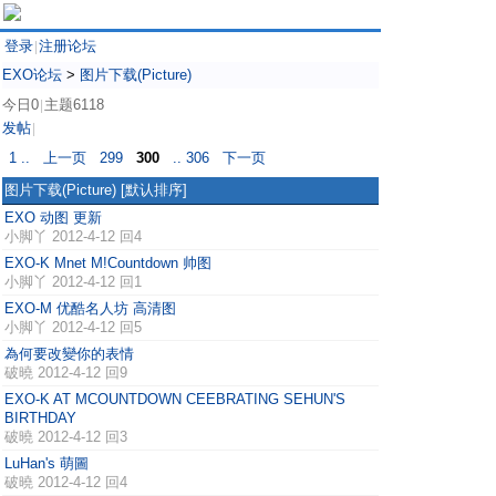
登录
注册论坛
|
EXO论坛
>
图片下载(Picture)
今日0
主题6118
|
发帖
|
1 ..
上一页
299
300
.. 306
下一页
图片下载(Picture)
[默认排序]
EXO 动图 更新
小脚丫
2012-4-12 回4
EXO-K Mnet M!Countdown 帅图
小脚丫
2012-4-12 回1
EXO-M 优酷名人坊 高清图
小脚丫
2012-4-12 回5
為何要改變你的表情
破曉
2012-4-12 回9
EXO-K AT MCOUNTDOWN CEEBRATING SEHUN'S
BIRTHDAY
破曉
2012-4-12 回3
LuHan's 萌圖
破曉
2012-4-12 回4