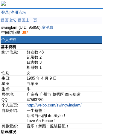
登录
注册论坛
|
返回论坛
返回上一页
|
swinglam (UID: 95850)
发消息
空间访问量
307
个人资料
基本资料
统计信息:
好友数 48
记录数 2
日志数 3
相册数 1
性别:
女
生日:
1985 年 4 月 9 日
星座:
白羊座
生肖:
牛
居住地:
广东省 广州市 越秀区 白云街道
QQ:
47563780
个人主页:
http://weibo.com/swingwinglam/
自我介绍:
一生短暂！
活出自己的Life Style！
Love An Peace！
兴趣爱好:
音乐！舞蹈！服装搭配！
活跃概况