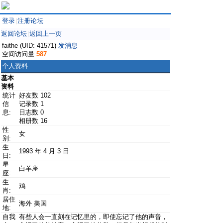
登录
注册论坛
|
返回论坛
返回上一页
|
faithe (UID: 41571)
发消息
空间访问量
587
个人资料
基本
资料
统计
好友数 102
信
记录数 1
息:
日志数 0
相册数 16
性
女
别:
生
1993 年 4 月 3 日
日:
星
白羊座
座:
生
鸡
肖:
居住
海外 美国
地:
自我
有些人会一直刻在记忆里的，即使忘记了他的声音，