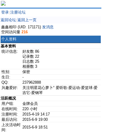
登录
注册论坛
|
返回论坛
返回上一页
|
鑫鑫相印 (UID: 171171)
发消息
空间访问量
216
个人资料
基本资料
统计信息:
好友数 86
记录数 22
日志数 25
相册数 3
性别:
保密
生日:
-
QQ:
237962888
兴趣爱好:
关注明星花心萝卜° 爱听歌-爱运动-爱篮球-爱
吉它-爱钢琴
活跃概况
用户组:
金牌会员
在线时间:
220 小时
注册时间:
2015-4-19 14:17
最后访问:
2015-6-9 19:00
上次活动时
2015-6-9 18:51
间: