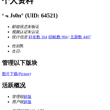
个人资料
‘﹃Js0n°
(UID: 64521)
邮箱状态
未验证
视频认证
未认证
统计信息
好友数 164
|
回帖数 994
|
主题数 4407
性别
男
生日
-
管理以下版块
图片下载(Picture)
活跃概况
管理组
超版
用户组
超版