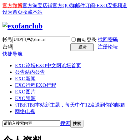
官方微博
官方淘宝店铺
官方QQ群
邮件订阅·EXO应援频道
设为首页
收藏本站
帐号
找回密码
自动登录
密码
注册论坛
登录
快捷导航
EXO论坛
EXO中文网论坛首页
公告
站内公告
EXO新闻
EXO行程
EXO行程
EXO图片
EXO资源
订阅
订阅本站新主题，每天中午12发送到你的邮箱
网络电视
搜索
搜索