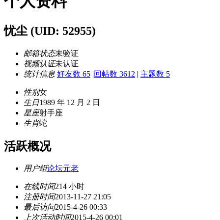
个人资料
忧尘
(UID: 52955)
邮箱状态
未验证
视频认证
未认证
统计信息
好友数 65
|
回帖数 3612
|
主题数 5
性别
女
生日
1989 年 12 月 2 日
星座
射手座
生肖
蛇
活跃概况
用户组
论坛元老
在线时间
214 小时
注册时间
2013-11-27 21:05
最后访问
2015-4-26 00:33
上次活动时间
2015-4-26 00:01