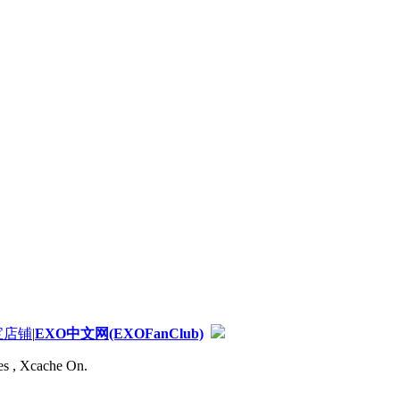
宝店铺
|
EXO中文网(EXOFanClub)
es , Xcache On.