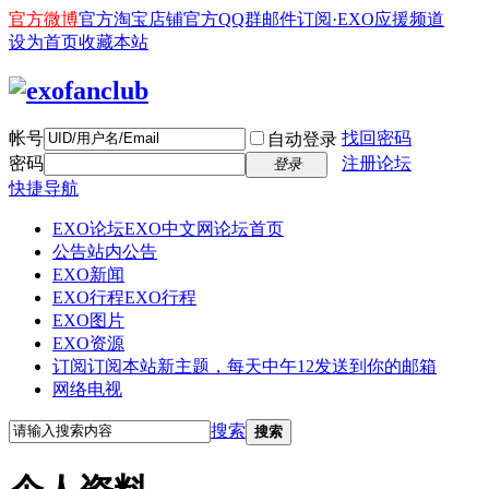
官方微博
官方淘宝店铺
官方QQ群
邮件订阅·EXO应援频道
设为首页
收藏本站
帐号
找回密码
自动登录
密码
注册论坛
登录
快捷导航
EXO论坛
EXO中文网论坛首页
公告
站内公告
EXO新闻
EXO行程
EXO行程
EXO图片
EXO资源
订阅
订阅本站新主题，每天中午12发送到你的邮箱
网络电视
搜索
搜索