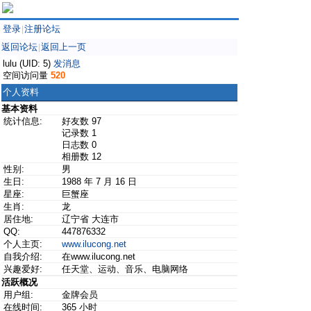
登录
注册论坛
|
返回论坛
返回上一页
|
lulu (UID: 5)
发消息
空间访问量
520
个人资料
基本资料
统计信息:
好友数 97
记录数 1
日志数 0
相册数 12
性别:
男
生日:
1988 年 7 月 16 日
星座:
巨蟹座
生肖:
龙
居住地:
辽宁省 大连市
QQ:
447876332
个人主页:
www.ilucong.net
自我介绍:
在www.ilucong.net
兴趣爱好:
任天堂、运动、音乐、电脑网络
活跃概况
用户组:
金牌会员
在线时间:
365 小时