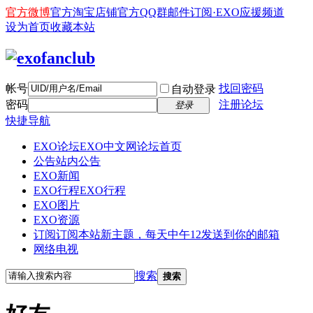
官方微博
官方淘宝店铺
官方QQ群
邮件订阅·EXO应援频道
设为首页
收藏本站
帐号
找回密码
自动登录
密码
注册论坛
登录
快捷导航
EXO论坛
EXO中文网论坛首页
公告
站内公告
EXO新闻
EXO行程
EXO行程
EXO图片
EXO资源
订阅
订阅本站新主题，每天中午12发送到你的邮箱
网络电视
搜索
搜索