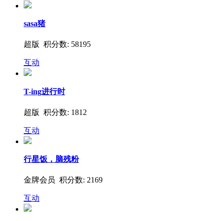
sasa猪
超版 积分数: 58195
互动
T-ing进行时
超版 积分数: 1812
互动
行星饭，脑残粉
金牌会员 积分数: 2169
互动