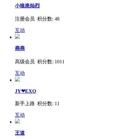
小狼崽灿烈
注册会员 积分数: 48
互动
燕燕
高级会员 积分数: 1011
互动
JY❤EXO
新手上路 积分数: 11
互动
王道