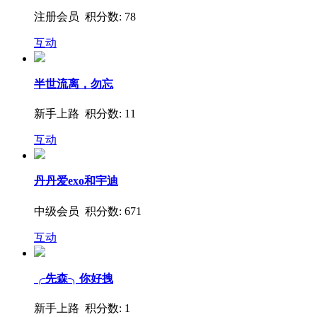
注册会员 积分数: 78
互动
半世流离，勿忘
新手上路 积分数: 11
互动
丹丹爱exo和宇迪
中级会员 积分数: 671
互动
╭先森╮你好拽
新手上路 积分数: 1