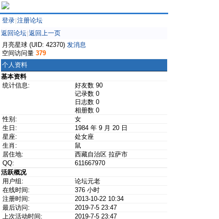
登录
注册论坛
|
返回论坛
返回上一页
|
月亮星球 (UID: 42370)
发消息
空间访问量
379
个人资料
基本资料
统计信息:
好友数 90
记录数 0
日志数 0
相册数 0
性别:
女
生日:
1984 年 9 月 20 日
星座:
处女座
生肖:
鼠
居住地:
西藏自治区 拉萨市
QQ:
611667970
活跃概况
用户组:
论坛元老
在线时间:
376 小时
注册时间:
2013-10-22 10:34
最后访问:
2019-7-5 23:47
上次活动时间:
2019-7-5 23:47