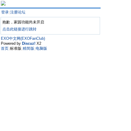
登录
注册论坛
|
抱歉，家园功能尚未开启
点击此链接进行跳转
EXO中文网(EXOFanClub)
Powered by
Discuz!
X2
首页
标准版
精简版
电脑版
|
|
|