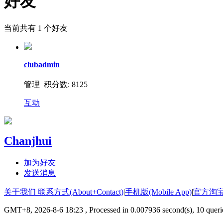
好友
当前共有
1
个好友
clubadmin
管理 积分数: 8125
互动
Chanjhui
加为好友
发送消息
关于我们 联系方式(About+Contact)
|
手机版(Mobile App)
|
官方淘
GMT+8, 2026-8-6 18:23
, Processed in 0.007936 second(s), 10 quer