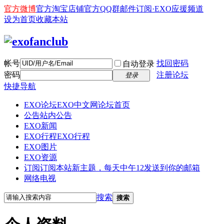
官方微博
官方淘宝店铺
官方QQ群
邮件订阅·EXO应援频道
设为首页
收藏本站
帐号
找回密码
自动登录
密码
注册论坛
登录
快捷导航
EXO论坛
EXO中文网论坛首页
公告
站内公告
EXO新闻
EXO行程
EXO行程
EXO图片
EXO资源
订阅
订阅本站新主题，每天中午12发送到你的邮箱
网络电视
搜索
搜索