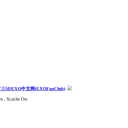
宝店铺
|
EXO中文网(EXOFanClub)
es , Xcache On.