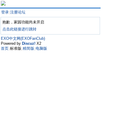
登录
注册论坛
|
抱歉，家园功能尚未开启
点击此链接进行跳转
EXO中文网(EXOFanClub)
Powered by
Discuz!
X2
首页
标准版
精简版
电脑版
|
|
|