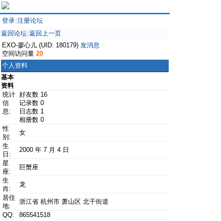
登录
注册论坛
|
返回论坛
返回上一页
|
EXO-廖心儿 (UID: 180179)
发消息
空间访问量
20
个人资料
基本
资料
统计
好友数 16
信
记录数 0
息:
日志数 1
相册数 0
性
女
别:
生
2000 年 7 月 4 日
日:
星
巨蟹座
座:
生
龙
肖:
居住
浙江省 杭州市 萧山区 北干街道
地:
QQ:
865541518