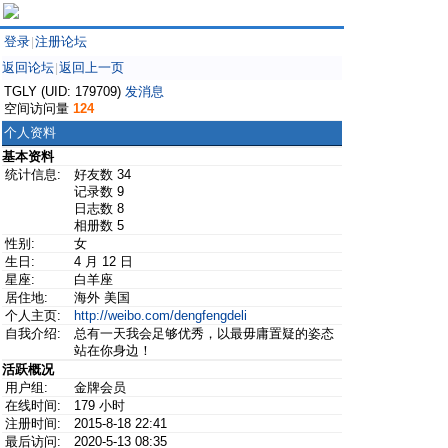
登录
注册论坛
|
返回论坛
返回上一页
|
TGLY (UID: 179709)
发消息
空间访问量
124
个人资料
基本资料
统计信息:
好友数 34
记录数 9
日志数 8
相册数 5
性别:
女
生日:
4 月 12 日
星座:
白羊座
居住地:
海外 美国
个人主页:
http://weibo.com/dengfengdeli
自我介绍:
总有一天我会足够优秀，以最毋庸置疑的姿态
站在你身边！
活跃概况
用户组:
金牌会员
在线时间:
179 小时
注册时间:
2015-8-18 22:41
最后访问:
2020-5-13 08:35