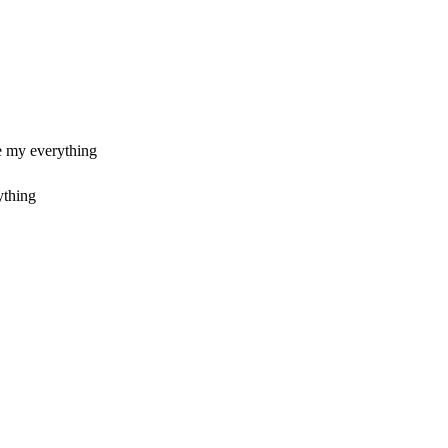
 everything
thing