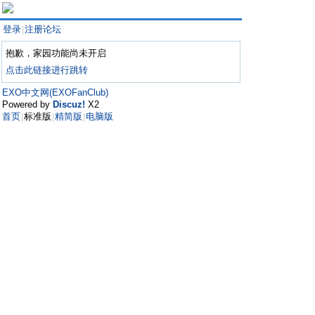
登录
注册论坛
|
抱歉，家园功能尚未开启
点击此链接进行跳转
EXO中文网(EXOFanClub)
Powered by
Discuz!
X2
首页
标准版
精简版
电脑版
|
|
|