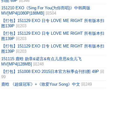
扫图 69P
回346
151210 EXO《Sing For You(为你而唱)》中韩两版
MV[MP4|1080P|188MB]
回504
【打包】151129 EXO 日专 LOVE ME RIGHT 所有版本扫
图139P
回203
【打包】151129 EXO 日专 LOVE ME RIGHT 所有版本扫
图139P
回203
【打包】151129 EXO 日专 LOVE ME RIGHT 所有版本扫
图139P
回203
151115 鹿晗 勋章&诺言&有点儿意思&虫儿飞
MV[MP4|128MB]
回248
【打包】151008 EXO 2015日本官方秋季会刊扫图 49P
回
99
鹿晗 《超级冠军》+《致爱Your Song》中文
回249
【打包】150603 EXO LAY 名人时髦衣橱展 CR:各家 82P
回57
【打包】150529 EXO 韩国-上海机场 CR:各家 243P
回127
【打包】150601 EXO 上海-韩国机场 CR:各家 84P
回96
【打包】150816-150817 EXO 香港二巡演唱会 官图 34P
回36
下一页