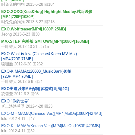
叫兔兔的狗狗
2013-5-28 回184
EXO.XOXO(Kiss&Hug) Highlight Medley.试听映像
[MP4|720P|1080P]
叫兔兔的狗狗
2013-5-27 回218
EXO.Wolf teaser[MP4|1080P|25MB]
Jeong
2013-5-23 回30
MAXSTEP 完整版 SMTOWN[MP4|1080P|163MB]
千叶雄大
2012-10-31 回715
EXO What is love(Chinese&Korea MV Mix)
[MP4|720P|71MB]
嘎嘣脆
2012-6-20 回262
EXO-K MAMA(120608_MusicBank)饭拍
[720P|MP4|78MB]
千叶雄大
2012-6-9 回34
EXO出道以来MV合辑[多格式|高清|4G]
凌雪萱
2012-6-3 回98
EXO "你的世界"
〆﹏淡淡草季
2012-4-28 回23
EXO-M - MAMA(Chinese Ver.)[MP4|MelOn|1080P|427MB]
lulu
2012-4-11 回47
EXO-K - MAMA(Korean Ver.)[MP4|MelOn|1080P|429MB]
lulu
2012-4-11 回32