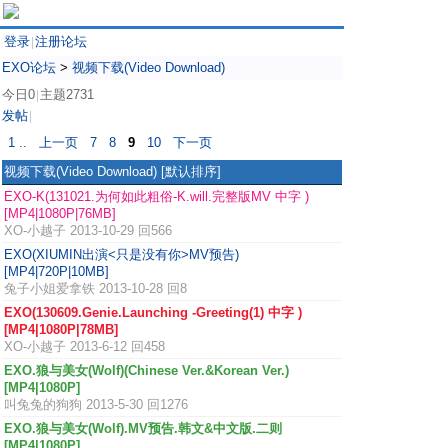
登录
注册论坛
|
EXO论坛
>
视频下载(Video Download)
今日0
主题2731
|
发帖
|
1 ..
上一页
7
8
9
10
下一页
视频下载(Video Download)
[默认排序]
EXO-K(131021.为何如此粗俗-K.will.完整版MV 中字 )
[MP4|1080P|76MB]
XO-小越子
2013-10-29 回566
EXO(XIUMIN出演<只是没有你>MV预告)
[MP4|720P|10MB]
兔子小姐爱拿铁
2013-10-28 回8
EXO(130609.Genie.Launching -Greeting(1) 中字 )
[MP4|1080P|78MB]
XO-小越子
2013-6-12 回458
EXO.狼与美女(Wolf)(Chinese Ver.&Korean Ver.)
[MP4|1080P]
叫兔兔的狗狗
2013-5-30 回1276
EXO.狼与美女(Wolf).MV预告.韩文&中文版.二则
[MP4|1080P]