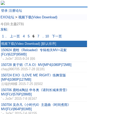
登录
注册论坛
|
EXO论坛
>
视频下载(Video Download)
今日0
主题2731
|
发帖
|
1 ..
上一页
4
5
6
7
.. 10
下一页
视频下载(Video Download)
[默认排序]
150924 鹿晗《Reloaded》专辑相关MV+花絮
[FLV|622P|95MB]
‘﹃Js0n°
2015-9-24 回6
150728 黄子韬《T.A.O》MV[MP4|1080P|72MB]
chayj990705
2015-7-28 回181
150724 EXO《LOVE ME RIGHT》练舞室版
[MP4|1080P|127MB]
云端的蝴蝶
2015-7-25 回502
150706 鹿晗&陶喆 申冬奥《请到长城来滑雪》
MV[FLV|576P|28MB]
‘﹃Js0n°
2015-7-8 回167
150704 吴亦凡《小时代4》主题曲《时间煮雨》
MV[FLV|864P|81MB]
‘﹃Js0n°
2015-7-6 回155