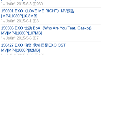
‘﹃Js0n°
2015-6-3 回930
150601 EXO《LOVE ME RIGHT》MV预告
[MP4|1080P|16.8MB]
‘﹃Js0n°
2015-6-1 回8
150506 EXO 世勋 BoA《Who Are You(Feat. Gaeko)》
MV[MP4|1080P|107MB]
‘﹃Js0n°
2015-5-6 回7
150427 EXO 伯贤 我邻居是EXO OST
MV[MP4|1080P|82MB]
‘﹃Js0n°
2015-4-25 回401
150408 EXO Pathcode 拍摄花絮三则[MP4|720P|41MB]
‘﹃Js0n°
2015-4-8 回10
150407 EXO Pathcode 拍摄花絮三则[MP4|720P|87MB]
‘﹃Js0n°
2015-4-7 回9
150406 EXO CALL ME BABY MV+Pathcode 拍摄花絮三
则[MP4|720P|60MB]
‘﹃Js0n°
2015-4-6 回12
150402 EXO《CALL ME BABY(叫我)》MV Melon版
[MP4|1080P|572MB]
‘﹃Js0n°
2015-4-2 回625
1 ..
上一页
4
5
6
7
.. 10
下一页
主题分类
全部
MV
Live
饭拍
演唱会
综艺
广告
其他