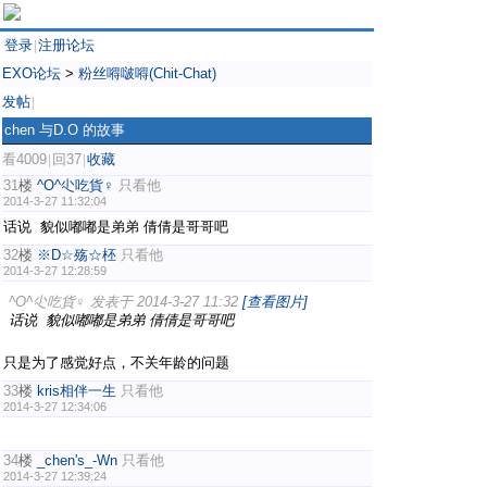
登录
注册论坛
|
EXO论坛
>
粉丝嘚啵嘚(Chit-Chat)
发帖
|
chen 与D.O 的故事
看4009
回37
收藏
|
|
31
楼
^O^尐吃貨♀
只看他
2014-3-27 11:32:04
话说 貌似嘟嘟是弟弟 倩倩是哥哥吧
32
楼
※D☆殇☆柸
只看他
2014-3-27 12:28:59
^O^尐吃貨♀ 发表于 2014-3-27 11:32
[查看图片]
话说 貌似嘟嘟是弟弟 倩倩是哥哥吧
只是为了感觉好点，不关年龄的问题
33
楼
kris相伴一生
只看他
2014-3-27 12:34:06
34
楼
_chen's_-Wn
只看他
2014-3-27 12:39:24