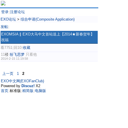
登录
注册论坛
|
EXO论坛
>
综合申请(Composite Application)
发帖
|
EXOMSIA ∥ EXO大马中文首站送上【2014★新春贺年】
祝福
看7751
回10
收藏
|
|
11
楼
纷飞思梦
只看他
2014-2-15 11:19:58
上一页
1
2
EXO中文网(EXOFanClub)
Powered by
Discuz!
X2
首页
标准版
精简版
电脑版
|
|
|